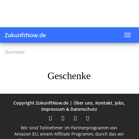
Skip
to
main
content
ZukunftNow.de
Toggl
navig
Startseite
Geschenke
Copyright
ZukunftNow.de
|
Über uns
,
Kontakt
,
Jobs
,
Impressum
&
Datenschutz
Wir sind Teilnehmer im Partnerprogramm von
Amazon EU, einem Affiliate Programm, durch das wir