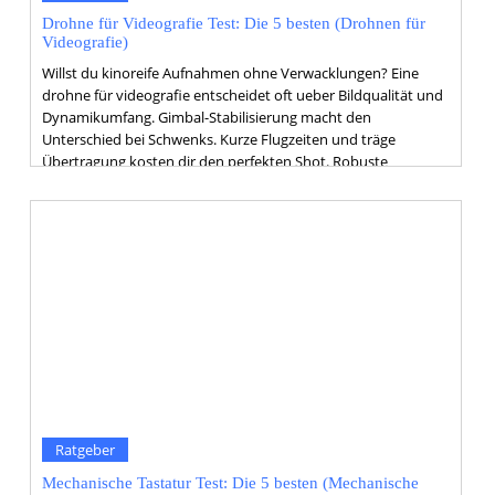
Drohne für Videografie Test: Die 5 besten (Drohnen für
Videografie)
Willst du kinoreife Aufnahmen ohne Verwacklungen? Eine
drohne für videografie entscheidet oft ueber Bildqualität und
Dynamikumfang. Gimbal-Stabilisierung macht den
Unterschied bei Schwenks. Kurze Flugzeiten und träge
Übertragung kosten dir den perfekten Shot. Robuste
Bauweise und Hinderniserkennung schuetzen deine
Investition. Finde Modelle mit langer Laufzeit, stabiler Live-
Übertragung und grossem Sensor.
Ratgeber
Mechanische Tastatur Test: Die 5 besten (Mechanische