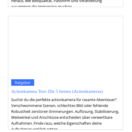
heraus, wie Bildqualität, Passform und Verarbeitung
zusammen die Immersion machen.
Ratgeber
Actionkamera Test: Die 5 besten (Actionkameras)
Suchst du die perfekte actionkamera für rasante Abenteuer?
Verschwommene Szenen, schlechtes Bild oder fehlende
Robustheit zerstören Erinnerungen. Auflösung, Stabilisierung,
Weitwinkel und Anschlüsse entscheiden über verwertbare
Aufnahmen. Finde raus, welche Eigenschaften deine
Aufnahmen wirklich retten.