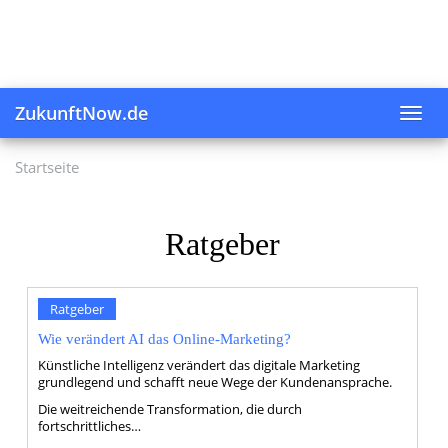
Skip
to
main
content
ZukunftNow.de
Toggl
navig
Startseite
Ratgeber
Ratgeber
Wie verändert AI das Online-Marketing?
Künstliche Intelligenz verändert das digitale Marketing
grundlegend und schafft neue Wege der Kundenansprache.
Die weitreichende Transformation, die durch
fortschrittliches…