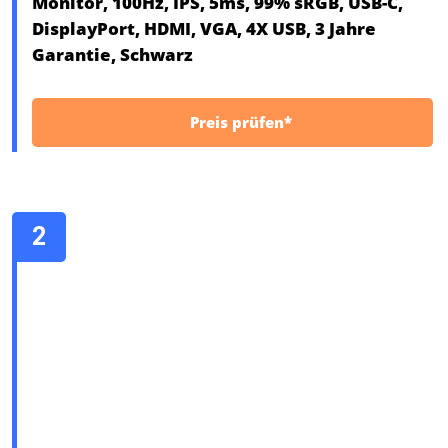
Monitor, 100Hz, IPS, 5ms, 99% sRGB, USB-C,
DisplayPort, HDMI, VGA, 4X USB, 3 Jahre
Garantie, Schwarz
Preis prüfen*