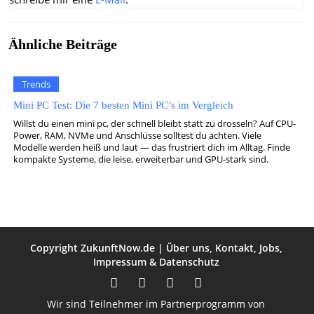
Ähnliche Beiträge
Trends
Mini PC Test: Die 7 besten Mini PC’s im Vergleich
Willst du einen mini pc, der schnell bleibt statt zu drosseln? Auf CPU-
Power, RAM, NVMe und Anschlüsse solltest du achten. Viele
Modelle werden heiß und laut — das frustriert dich im Alltag. Finde
kompakte Systeme, die leise, erweiterbar und GPU-stark sind.
Copyright
ZukunftNow.de
|
Über uns
,
Kontakt
,
Jobs
,
Impressum
&
Datenschutz
Wir sind Teilnehmer im Partnerprogramm von